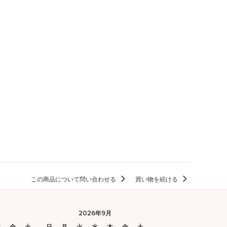
この商品について問い合わせる
買い物を続ける
2026年9月
木
金
土
日
月
火
水
木
金
土