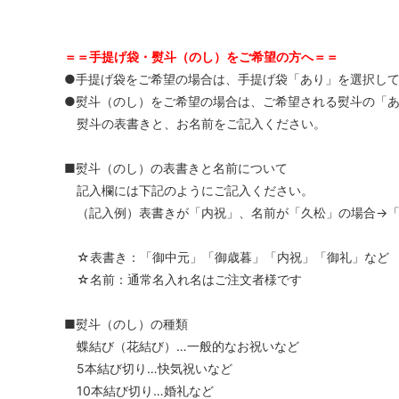
＝＝手提げ袋・熨斗（のし）をご希望の方へ＝＝
●手提げ袋をご希望の場合は、手提げ袋「あり」を選択し
●熨斗（のし）をご希望の場合は、ご希望される熨斗の「
熨斗の表書きと、お名前をご記入ください。
■熨斗（のし）の表書きと名前について
記入欄には下記のようにご記入ください。
（記入例）表書きが「内祝」、名前が「久松」の場合→「
☆表書き：「御中元」「御歳暮」「内祝」「御礼」など
☆名前：通常名入れ名はご注文者様です
■熨斗（のし）の種類
蝶結び（花結び）…一般的なお祝いなど
5本結び切り…快気祝いなど
10本結び切り…婚礼など