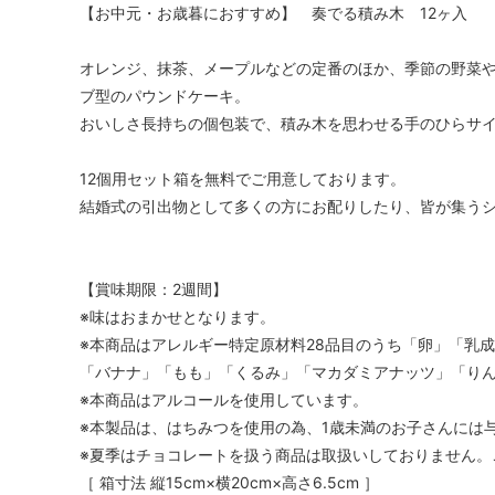
【お中元・お歳暮におすすめ】 奏でる積み木 12ヶ入
オレンジ、抹茶、メープルなどの定番のほか、季節の野菜
ブ型のパウンドケーキ。
おいしさ長持ちの個包装で、積み木を思わせる手のひらサ
12個用セット箱を無料でご用意しております。
結婚式の引出物として多くの方にお配りしたり、皆が集う
【賞味期限：2週間】
※味はおまかせとなります。
※本商品はアレルギー特定原材料28品目のうち「卵」「乳
「バナナ」「もも」「くるみ」「マカダミアナッツ」「り
※本商品はアルコールを使用しています。
※本製品は、はちみつを使用の為、1歳未満のお子さんには
※夏季はチョコレートを扱う商品は取扱いしておりません。
［ 箱寸法 縦15cm×横20cm×高さ6.5cm ］